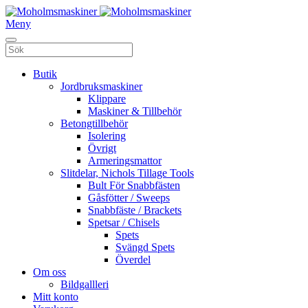
Meny
Butik
Jordbruksmaskiner
Klippare
Maskiner & Tillbehör
Betongtillbehör
Isolering
Övrigt
Armeringsmattor
Slitdelar, Nichols Tillage Tools
Bult För Snabbfästen
Gåsfötter / Sweeps
Snabbfäste / Brackets
Spetsar / Chisels
Spets
Svängd Spets
Överdel
Om oss
Bildgallleri
Mitt konto