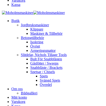
Varukorg
Kassa
Butik
Jordbruksmaskiner
Klippare
Maskiner & Tillbehör
Betongtillbehör
Isolering
Övrigt
Armeringsmattor
Slitdelar, Nichols Tillage Tools
Bult För Snabbfästen
Gåsfötter / Sweeps
Snabbfäste / Brackets
Spetsar / Chisels
Spets
Svängd Spets
Överdel
Om oss
Bildgallleri
Mitt konto
Varukorg
Kassa