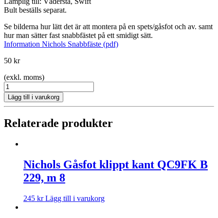
Lämplig till: Vädersta, Swift
Bult beställs separat.
Se bilderna hur lätt det är att montera på en spets/gåsfot och av. samt
hur man sätter fast snabbfästet på ett smidigt sätt.
Information Nichols Snabbfäste (pdf)
50
kr
(exkl. moms)
Nichols
snabbfäste
Lägg till i varukorg
1/2"
mängd
Relaterade produkter
Nichols Gåsfot klippt kant QC9FK B
229, m 8
245
kr
Lägg till i varukorg