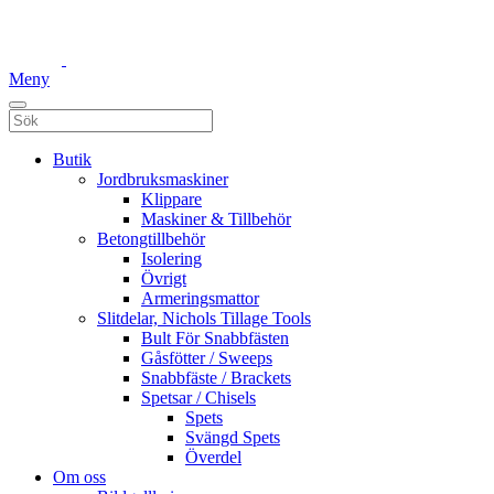
Meny
Butik
Jordbruksmaskiner
Klippare
Maskiner & Tillbehör
Betongtillbehör
Isolering
Övrigt
Armeringsmattor
Slitdelar, Nichols Tillage Tools
Bult För Snabbfästen
Gåsfötter / Sweeps
Snabbfäste / Brackets
Spetsar / Chisels
Spets
Svängd Spets
Överdel
Om oss