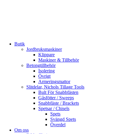
Butik
Jordbruksmaskiner
Klippare
Maskiner & Tillbehör
Betongtillbehör
Isolering
Övrigt
Armeringsmattor
Slitdelar, Nichols Tillage Tools
Bult För Snabbfästen
Gåsfötter / Sweeps
Snabbfäste / Brackets
Spetsar / Chisels
Spets
Svängd Spets
Överdel
Om oss