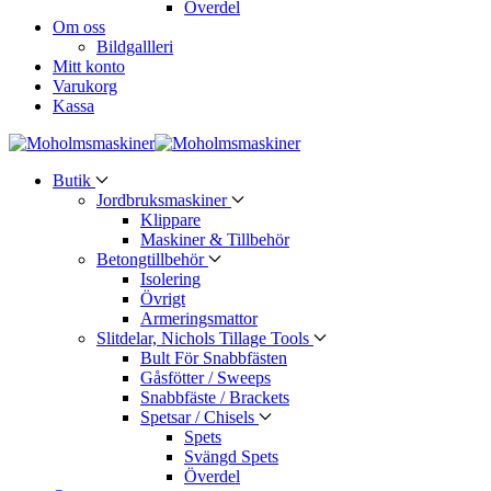
Överdel
Om oss
Bildgallleri
Mitt konto
Varukorg
Kassa
Butik
Jordbruksmaskiner
Klippare
Maskiner & Tillbehör
Betongtillbehör
Isolering
Övrigt
Armeringsmattor
Slitdelar, Nichols Tillage Tools
Bult För Snabbfästen
Gåsfötter / Sweeps
Snabbfäste / Brackets
Spetsar / Chisels
Spets
Svängd Spets
Överdel