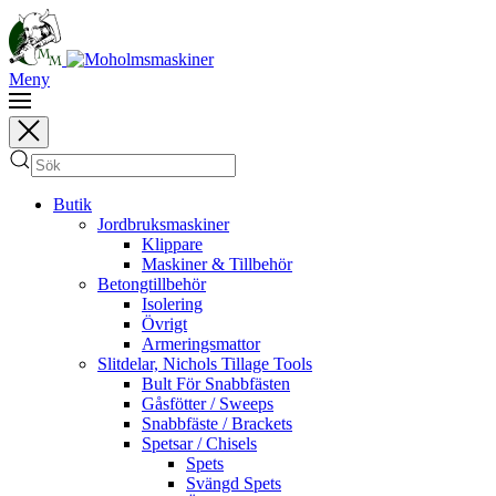
Meny
Butik
Jordbruksmaskiner
Klippare
Maskiner & Tillbehör
Betongtillbehör
Isolering
Övrigt
Armeringsmattor
Slitdelar, Nichols Tillage Tools
Bult För Snabbfästen
Gåsfötter / Sweeps
Snabbfäste / Brackets
Spetsar / Chisels
Spets
Svängd Spets