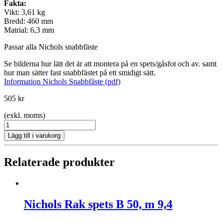
Fakta:
Vikt: 3,61 kg
Bredd: 460 mm
Matrial: 6,3 mm
Passar alla Nichols snabbfäste
Se bilderna hur lätt det är att montera på en spets/gåsfot och av. samt
hur man sätter fast snabbfästet på ett smidigt sätt.
Information Nichols Snabbfäste (pdf)
505
kr
(exkl. moms)
Nichols
Gåsfot
Lägg till i varukorg
klippt
kant
HQC18BK
Relaterade produkter
B
460,
m
6,3
Nichols Rak spets B 50, m 9,4
mängd