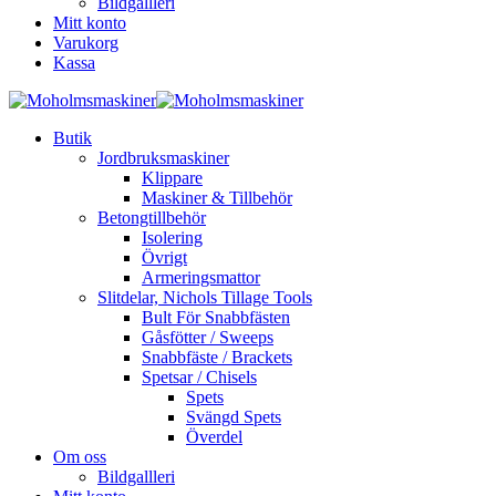
Bildgallleri
Mitt konto
Varukorg
Kassa
Butik
Jordbruksmaskiner
Klippare
Maskiner & Tillbehör
Betongtillbehör
Isolering
Övrigt
Armeringsmattor
Slitdelar, Nichols Tillage Tools
Bult För Snabbfästen
Gåsfötter / Sweeps
Snabbfäste / Brackets
Spetsar / Chisels
Spets
Svängd Spets
Överdel
Om oss
Bildgallleri