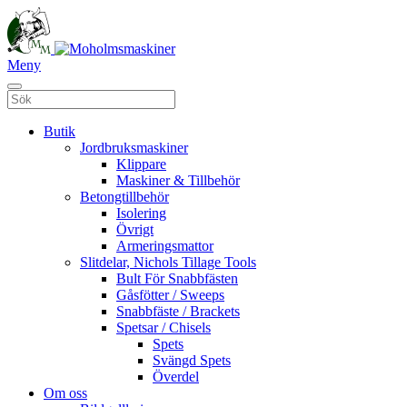
Meny
Butik
Jordbruksmaskiner
Klippare
Maskiner & Tillbehör
Betongtillbehör
Isolering
Övrigt
Armeringsmattor
Slitdelar, Nichols Tillage Tools
Bult För Snabbfästen
Gåsfötter / Sweeps
Snabbfäste / Brackets
Spetsar / Chisels
Spets
Svängd Spets
Överdel
Om oss