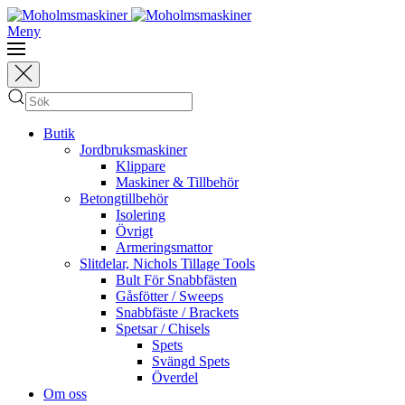
Meny
Butik
Jordbruksmaskiner
Klippare
Maskiner & Tillbehör
Betongtillbehör
Isolering
Övrigt
Armeringsmattor
Slitdelar, Nichols Tillage Tools
Bult För Snabbfästen
Gåsfötter / Sweeps
Snabbfäste / Brackets
Spetsar / Chisels
Spets
Svängd Spets
Överdel
Om oss