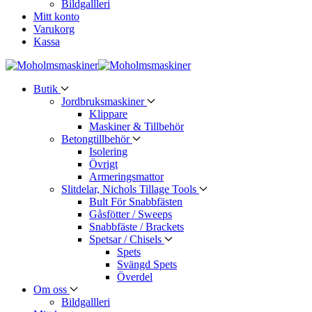
Bildgallleri
Mitt konto
Varukorg
Kassa
Butik
Jordbruksmaskiner
Klippare
Maskiner & Tillbehör
Betongtillbehör
Isolering
Övrigt
Armeringsmattor
Slitdelar, Nichols Tillage Tools
Bult För Snabbfästen
Gåsfötter / Sweeps
Snabbfäste / Brackets
Spetsar / Chisels
Spets
Svängd Spets
Överdel
Om oss
Bildgallleri