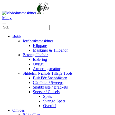
Meny
Butik
Jordbruksmaskiner
Klippare
Maskiner & Tillbehör
Betongtillbehör
Isolering
Övrigt
Armeringsmattor
Slitdelar, Nichols Tillage Tools
Bult För Snabbfästen
Gåsfötter / Sweeps
Snabbfäste / Brackets
Spetsar / Chisels
Spets
Svängd Spets
Överdel
Om oss
Bildgallleri