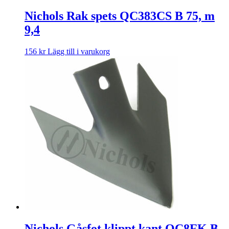
Nichols Rak spets QC383CS B 75, m
9,4
156
kr
Lägg till i varukorg
Nichols Gåsfot klippt kant QC8FK B