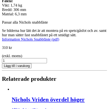
Fakta:
Vikt: 1,74 kg
Bredd: 306 mm
Matrial: 6,3 mm
Passar alla Nichols snabbfäste
Se bilderna hur lätt det är att montera på en spets/gåsfot och av. samt
hur man sätter fast snabbfästet på ett smidigt sätt.
Information Nichols Snabbfäste (pdf)
310
kr
(exkl. moms)
Nichols
Gåsfot
Lägg till i varukorg
svängd
UWQC12B
B
Relaterade produkter
306,
m
6,3
mängd
Nichols Vriden överdel höger