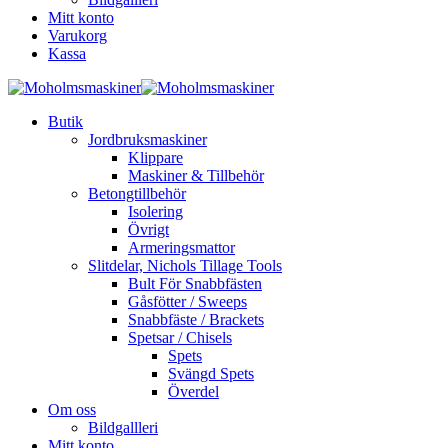
Mitt konto
Varukorg
Kassa
Butik
Jordbruksmaskiner
Klippare
Maskiner & Tillbehör
Betongtillbehör
Isolering
Övrigt
Armeringsmattor
Slitdelar, Nichols Tillage Tools
Bult För Snabbfästen
Gåsfötter / Sweeps
Snabbfäste / Brackets
Spetsar / Chisels
Spets
Svängd Spets
Överdel
Om oss
Bildgallleri
Mitt konto